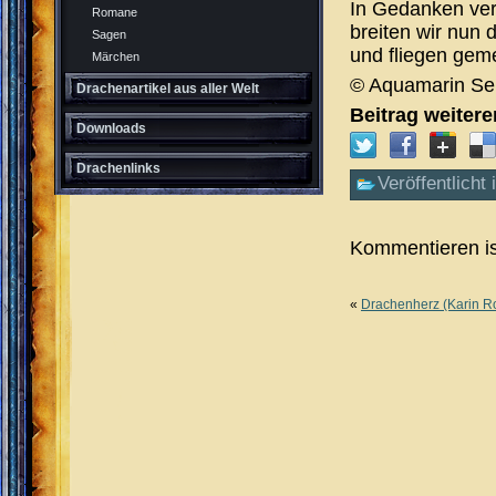
In Gedanken ve
Romane
breiten wir nun 
Sagen
und fliegen gem
Märchen
© Aquamarin Se
Drachenartikel aus aller Welt
Beitrag weiter
Downloads
Drachenlinks
Veröffentlicht 
Kommentieren is
«
Drachenherz (Karin R