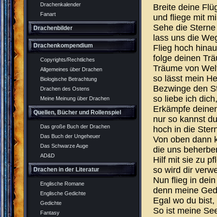
Drachenkalender
Breite deine Flü
Fanart
und fliege mit m
Sehe die Sterne
Drachenbilder
lass uns die W
Drachenkompendium
Flieg hoch hina
folge deinen Tr
Copyrights/Rechtliches
Träume von Welt
Allgemeines über Drachen
so lässt mein He
Biologische Betrachtung
Bezwinge den St
Drachen des Ostens
so liebe ich dic
Meine Meinung über Drachen
Erkämpfe deinen
Quellen, Bücher und Rollenspiel
nur so kannst d
Das große Buch der Drachen
hoch in die Ster
Das Buch der Ungeheuer
Von oben dann k
Das Schwarze Auge
die uns beherber
AD&D
Hilf mit sie zu 
so wird dir verw
Drachen in der Literatur
Nun flieg in de
Englische Romane
denn meine Ged
Englische Gedichte
Egal wo du bist,
Gedichte
So ist meine Se
Fantasy