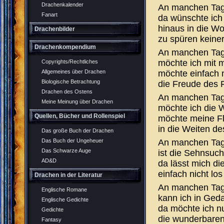
Drachenkalender
An manchen Ta
Fanart
da wünschte ich 
hinaus in die Wo
Drachenbilder
zu spüren keiner
Drachenkompendium
An manchen Ta
möchte ich mit 
Copyrights/Rechtliches
möchte einfach 
Allgemeines über Drachen
Biologische Betrachtung
die Freude des F
Drachen des Ostens
An manchen Ta
Meine Meinung über Drachen
möchte ich die 
Quellen, Bücher und Rollenspiel
möchte meine Fl
in die Weiten de
Das große Buch der Drachen
An manchen Ta
Das Buch der Ungeheuer
Das Schwarze Auge
ist die Sehnsuc
AD&D
da lässt mich di
einfach nicht los
Drachen in der Literatur
An manchen Ta
Englische Romane
kann ich in Ged
Englische Gedichte
da möchte ich n
Gedichte
die wunderbare
Fantasy