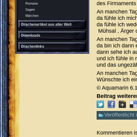
des Firmaments
Romane
Sagen
An manchen Ta
Märchen
da fühle ich mi
da fühle ich we
Drachenartikel aus aller Welt
Mühsal , Ärger
Downloads
An manchen Ta
da bin ich dann
Drachenlinks
dann sehe ich au
und ich fühle in 
und das ungezä
An manchen Ta
Wünschte ich ei
© Aquamarin 6.
Beitrag weiter
Veröffentlicht 
Kommentieren is