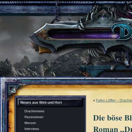
«
Falko Löffler – Drach
Neues aus Web und Hort
Drachennews
Die böse B
Rezensionen
Messen
Roman „Dr
Interviews