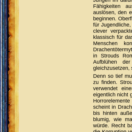
Fähigkeiten a
auslösen, den e
beginnen. Oberfl
für Jugendliche
clever verpackt
klassisch für da
Menschen korr
Drachentötermyt
in Strouds Ro
Aufblühen de
gleichzusetzen, s
Denn so tief mu
zu finden. Stro
verwendet ein
eigentlich nicht 
Horrorelemente
scheint in Drach
bis hinten auße
blumig, wie ma
würde. Recht bal
die Korruption v