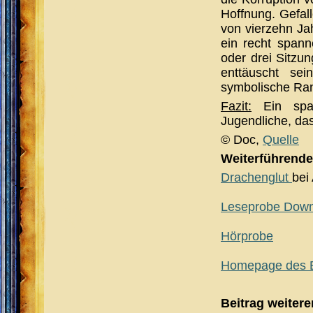
Hoffnung. Gefal
von vierzehn Jah
ein recht span
oder drei Sitzu
enttäuscht se
symbolische Rand
Fazit:
Ein span
Jugendliche, da
© Doc,
Quelle
Weiterführende
Drachenglut
bei
Leseprobe Dow
Hörprobe
Homepage des 
Beitrag weiter