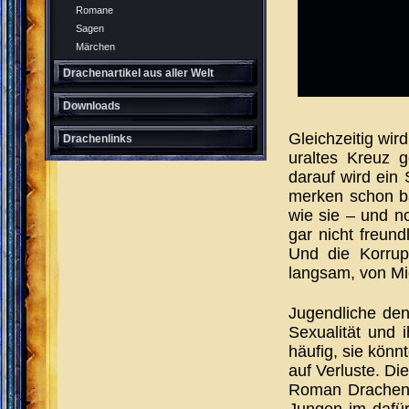
Romane
Sagen
Märchen
Drachenartikel aus aller Welt
Downloads
Gleichzeitig wir
Drachenlinks
uraltes Kreuz 
darauf wird ein
merken schon ba
wie sie – und n
gar nicht freun
Und die Korrupt
langsam, von Mi
Jugendliche den
Sexualität und 
häufig, sie kön
auf Verluste. D
Roman Drachengl
Jungen im dafür