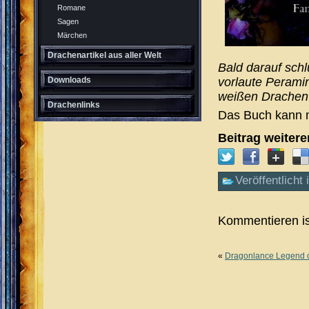
Romane
Sagen
Märchen
Drachenartikel aus aller Welt
Bald darauf sch
vorlaute Peramin
Downloads
weißen Drachen 
Drachenlinks
Das Buch kann 
Beitrag weiter
Veröffentlicht 
Kommentieren is
«
Dragonlance Legend 