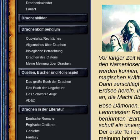
Drachenkalender
Fanart
Drachenbilder
Drachenkompendium
Copyrights/Rechtliches
Allgemeines über Drachen
Biologische Betrachtung
Vor langer Zeit
Drachen des Ostens
den Namenlosen,
Meine Meinung über Drachen
werden können, 
Quellen, Bücher und Rollenspiel
magischen Kräft
Das große Buch der Drachen
Dann zerschlägt 
Das Buch der Ungeheuer
Erdsee herein. I
Das Schwarze Auge
an, die Macht ü
AD&D
Böse Dämonen, 
Drachen in der Literatur
Lehrmeister: Re
berühmten "Eart
Englische Romane
schuff ein unver
Englische Gedichte
Der erste Teil d
Gedichte
meinung hören! 
Fantasy