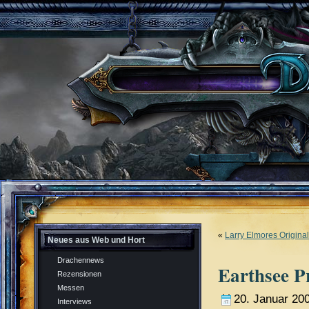
«
Larry Elmores Origina
Neues aus Web und Hort
Drachennews
Earthsee Pr
Rezensionen
Messen
20. Januar 20
Interviews