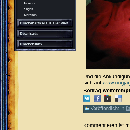
Romane
Sagen
Märchen
Drachenartikel aus aller Welt
Downloads
Drachenlinks
Und die Ankündigun
sich auf
www.ringja
Beitrag weiteremp
Veröffentlicht in
D
Kommentieren ist m