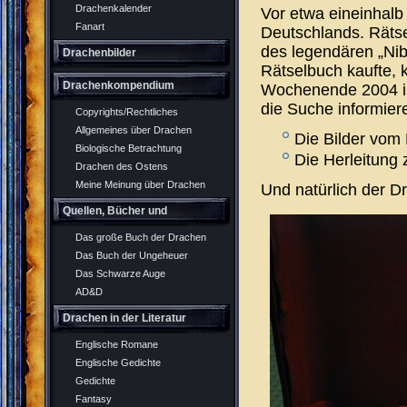
Drachenkalender
Vor etwa eineinhalb 
Fanart
Deutschlands. Rätse
des legendären „Nib
Drachenbilder
Rätselbuch kaufte, k
Drachenkompendium
Wochenende 2004 is
die Suche informiere
Copyrights/Rechtliches
Allgemeines über Drachen
Die Bilder vom
Biologische Betrachtung
Die Herleitung 
Drachen des Ostens
Meine Meinung über Drachen
Und natürlich der D
Quellen, Bücher und
Das große Buch der Drachen
Rollenspiel
Das Buch der Ungeheuer
Das Schwarze Auge
AD&D
Drachen in der Literatur
Englische Romane
Englische Gedichte
Gedichte
Fantasy