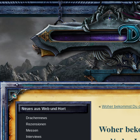
«
Woher bekommst Du di
Neues aus Web und Hort
Drachennews
Rezensionen
Woher bek
Messen
Interviews