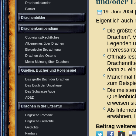
und/oder 
Drachenkalender
Fanart
19. Juni 2004 
Drachenbilder
Eigentlich auch 
Drachenkompendium
Die größte 
Drachen". V
Copyrights/Rechtliches
Legenden und
Allgemeines über Drachen
interessant
Biologische Betrachtung
Drachen des Ostens
Oftmals les
Meine Meinung über Drachen
Drachenritt
dann zu ei
Quellen, Bücher und Rollenspiel
Manchmal fi
Das große Buch der Drachen
zum Beispie
Das Buch der Ungeheuer
Die meisten
Das Schwarze Auge
Quellenbüch
AD&D
erweisen s
Drachen in der Literatur
Als Internet
Englische Romane
erwähnen, i
Englische Gedichte
Beitrag weiter
Gedichte
Fantasy