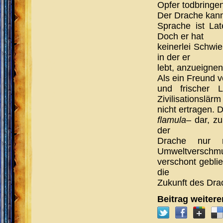
Opfer todbringe
Der Drache kann
Sprache ist Lat
Doch er hat
keinerlei Schwie
in der er
lebt, anzueignen
Als ein Freund 
und frischer 
Zivilisationslärm
nicht ertragen. 
flamula
– dar, z
der
Drache nur 
Umweltverschm
verschont geblie
die
Zukunft des Dra
Beitrag weiter