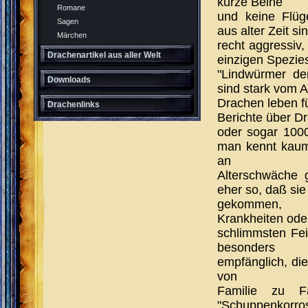
kurze Beine
Romane
und keine Flüge
Sagen
aus alter Zeit si
Märchen
recht aggressiv,
Drachenartikel aus aller Welt
einzigen Spezies
"Lindwürmer der
Downloads
sind stark vom 
Drachen leben fü
Drachenlinks
Berichte über D
oder sogar 1000
man kennt kaum
an
Alterschwäche 
eher so, daß si
gekommen,
Krankheiten oder
schlimmsten Fei
besonders
empfänglich, die
von
Familie zu F
"Schuppenkorros