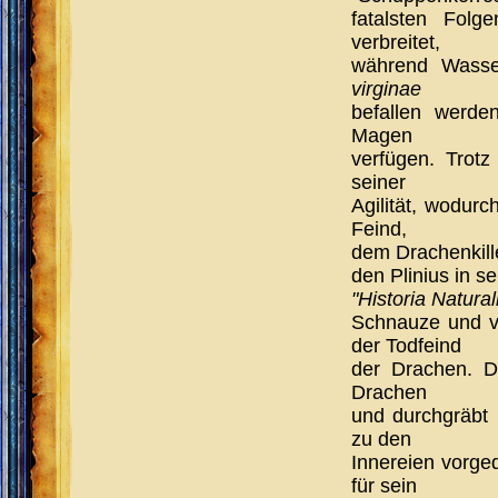
fatalsten Folg
verbreitet,
während Wasse
virginae
befallen werde
Magen
verfügen. Trotz
seiner
Agilität, wodurc
Feind,
dem Drachenkil
den Plinius in se
"Historia Natural
Schnauze und vo
der Todfeind
der Drachen. 
Drachen
und durchgräbt 
zu den
Innereien vorged
für sein