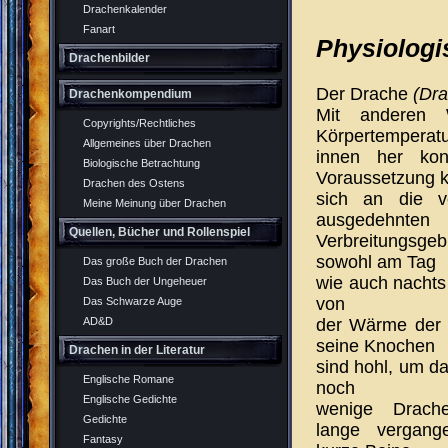
Drachenkalender
Fanart
Physiologi
Drachenbilder
Der Drache
(Dra
Drachenkompendium
Mit anderen 
Copyrights/Rechtliches
Körpertemperatu
Allgemeines über Drachen
innen her kons
Biologische Betrachtung
Voraussetzung k
Drachen des Ostens
sich an die ve
Meine Meinung über Drachen
ausgedehnten
Quellen, Bücher und Rollenspiel
Verbreitungsgeb
sowohl am Tag
Das große Buch der Drachen
wie auch nachts 
Das Buch der Ungeheuer
von
Das Schwarze Auge
der Wärme der S
AD&D
seine Knochen
Drachen in der Literatur
sind hohl, um da
Englische Romane
noch
Englische Gedichte
wenige
Drachen
Gedichte
lange vergang
Fantasy