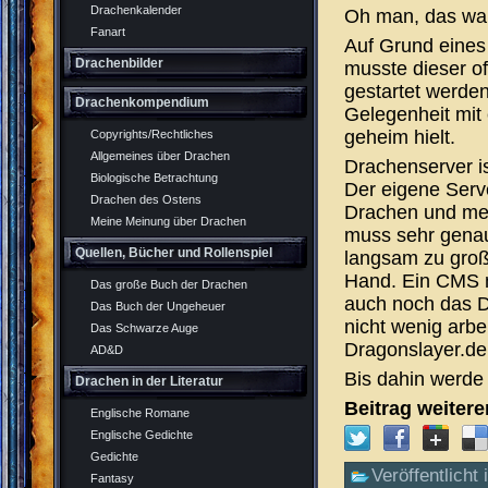
Drachenkalender
Oh man, das wa
Fanart
Auf Grund eines 
Drachenbilder
musste dieser of
gestartet werden.
Drachenkompendium
Gelegenheit mit 
geheim hielt.
Copyrights/Rechtliches
Allgemeines über Drachen
Drachenserver ist
Biologische Betrachtung
Der eigene Server
Drachen des Ostens
Drachen und meh
Meine Meinung über Drachen
muss sehr genau
Quellen, Bücher und Rollenspiel
langsam zu groß
Hand. Ein CMS 
Das große Buch der Drachen
auch noch das D
Das Buch der Ungeheuer
nicht wenig arbe
Das Schwarze Auge
Dragonslayer.de 
AD&D
Bis dahin werde
Drachen in der Literatur
Beitrag weiter
Englische Romane
Englische Gedichte
Gedichte
Veröffentlicht 
Fantasy