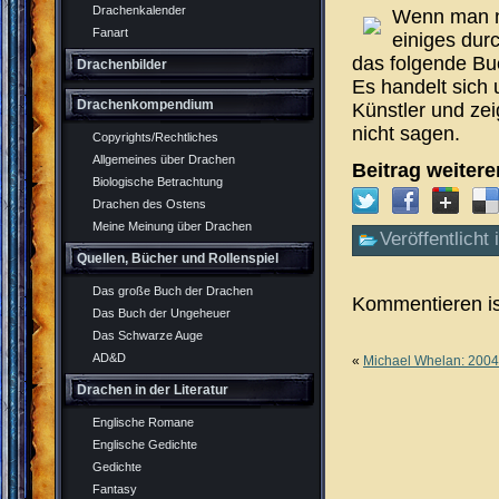
Drachenkalender
Wenn man n
Fanart
einiges dur
das folgende Bu
Drachenbilder
Es handelt sich
Drachenkompendium
Künstler und zei
nicht sagen.
Copyrights/Rechtliches
Allgemeines über Drachen
Beitrag weiter
Biologische Betrachtung
Drachen des Ostens
Meine Meinung über Drachen
Veröffentlicht 
Quellen, Bücher und Rollenspiel
Das große Buch der Drachen
Kommentieren is
Das Buch der Ungeheuer
Das Schwarze Auge
AD&D
«
Michael Whelan: 2004
Drachen in der Literatur
Englische Romane
Englische Gedichte
Gedichte
Fantasy