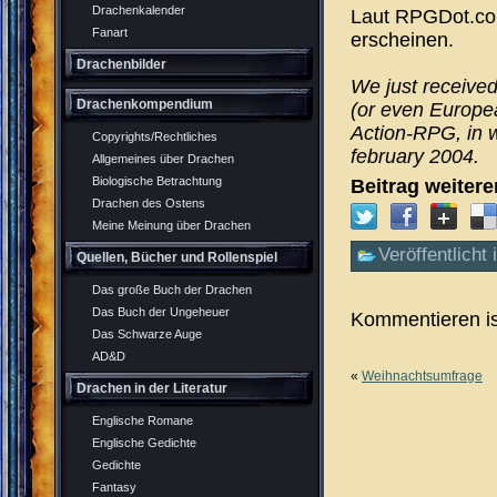
Drachenkalender
Laut RPGDot.com
Fanart
erscheinen.
Drachenbilder
We just received
Drachenkompendium
(or even Europea
Action-RPG, in w
Copyrights/Rechtliches
february 2004.
Allgemeines über Drachen
Biologische Betrachtung
Beitrag weiter
Drachen des Ostens
Meine Meinung über Drachen
Veröffentlicht 
Quellen, Bücher und Rollenspiel
Das große Buch der Drachen
Das Buch der Ungeheuer
Kommentieren is
Das Schwarze Auge
AD&D
«
Weihnachtsumfrage
Drachen in der Literatur
Englische Romane
Englische Gedichte
Gedichte
Fantasy