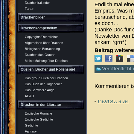
Drachenkalender
Endlich mal ein
Fanart
Empires. Was 
berauschend, ab
Drachenbilder
es doch…
Drachenkompendium
(Danke Doc für 
Newsletter von D
Copyrights/Rechtliches
ankam *grrr*)
Allgemeines über Drachen
Biologische Betrachtung
Beitrag weiter
Drachen des Ostens
Meine Meinung über Drachen
Veröffentlicht 
Quellen, Bücher und Rollenspiel
Das große Buch der Drachen
Das Buch der Ungeheuer
Kommentieren is
Das Schwarze Auge
AD&D
«
The Art of Julie Bell
Drachen in der Literatur
Englische Romane
Englische Gedichte
Gedichte
Fantasy