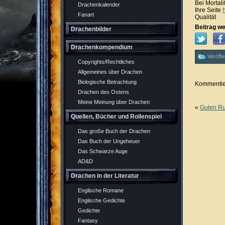
Bei Mortali
Drachenkalender
Ihre Seite
Fanart
Qualität
Beitrag we
Drachenbilder
Drachenkompendium
Veröffe
Copyrights/Rechtliches
Allgemeines über Drachen
Biologische Betrachtung
Kommentier
Drachen des Ostens
Meine Meinung über Drachen
«
Guten Ru
Quellen, Bücher und Rollenspiel
Das große Buch der Drachen
Das Buch der Ungeheuer
Das Schwarze Auge
AD&D
Drachen in der Literatur
Englische Romane
Englische Gedichte
Gedichte
Fantasy