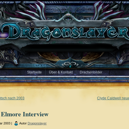
Startseite
Über & Kontakt
Drachenbilder
tsch nach 2003
Clyde Caldwell neu
 Elmore Interview
ar 2003 |
Autor
Dragonslayer