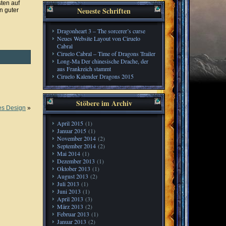
sten auf
Neueste Schriften
n guter
Dragonheart 3 – The sorcerer’s curse
Neues Website Layout von Ciruelo
Cabral
Ciruelo Cabral – Time of Dragons Trailer
Long-Ma Der chinesische Drache, der
aus Frankreich stammt
Ciruelo Kalender Dragons 2015
Stöbere im Archiv
es Design
»
April 2015
(1)
Januar 2015
(1)
November 2014
(2)
September 2014
(2)
Mai 2014
(1)
Dezember 2013
(1)
Oktober 2013
(1)
August 2013
(2)
Juli 2013
(1)
Juni 2013
(1)
April 2013
(3)
März 2013
(2)
Februar 2013
(1)
Januar 2013
(2)