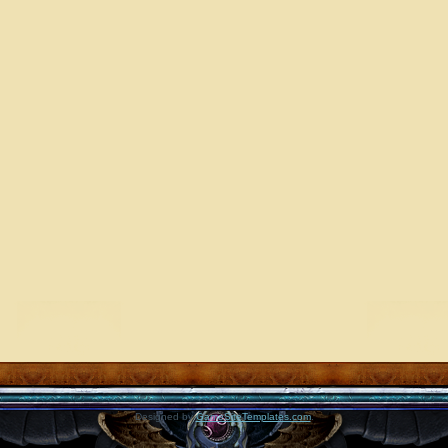
Designed by
GameSiteTemplates.com
.