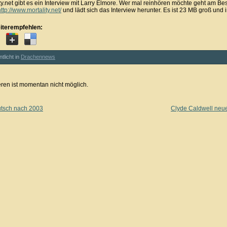
ty.net gibt es ein Interview mit Larry Elmore. Wer mal reinhören möchte geht am Be
http://www.mortality.net/
und lädt sich das Interview herunter. Es ist 23 MB groß und i
iterempfehlen:
ntlicht in
Drachennews
en ist momentan nicht möglich.
tsch nach 2003
Clyde Caldwell neu