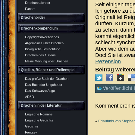
Drachenkalender
Seit einigen tage
Fanart
Ich gehöre zu d
Originaltitel Rei
Drachenbilder
durften. Kurzum,
Drachenkompendium
zu sehen, dann t
kommt eigentlich
Copyrights/Rechtliches
schlecht synchr
Allgemeines über Drachen
Aber wie dem au
Biologische Betrachtung
Doc! Sie ist zwa
Drachen des Ostens
Rezension
Meine Meinung über Drachen
Beitrag weiter
Quellen, Bücher und Rollenspiel
Das große Buch der Drachen
Das Buch der Ungeheuer
Veröffentlicht 
Das Schwarze Auge
AD&D
Kommentieren is
Drachen in der Literatur
Englische Romane
Englische Gedichte
«
Erlaubnis von Stephe
Gedichte
Fantasy