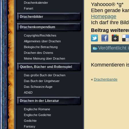
Drachenkalender
Yahoooo® *g*
Fanart
Eben gerade kam
Homepage
Drachenbilder
Ich darf Ihre Bil
Drachenkompendium
Beitrag weiter
Copyrights/Rechtliches
Allgemeines über Drachen
Biologische Betrachtung
Veröffentlicht 
Drachen des Ostens
Meine Meinung über Drachen
Kommentieren is
Quellen, Bücher und Rollenspiel
Das große Buch der Drachen
«
Drachenbande
Das Buch der Ungeheuer
Das Schwarze Auge
AD&D
Drachen in der Literatur
Englische Romane
Englische Gedichte
Gedichte
Fantasy