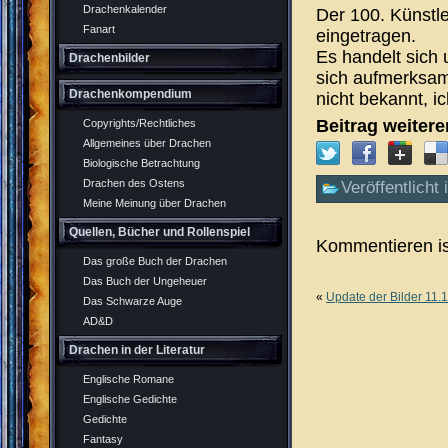
Drachenkalender
Der 100. Künstl
Fanart
eingetragen.
Es handelt sich
Drachenbilder
sich aufmerksam 
Drachenkompendium
nicht bekannt, ic
Beitrag weiter
Copyrights/Rechtliches
Allgemeines über Drachen
Biologische Betrachtung
Drachen des Ostens
Veröffentlicht 
Meine Meinung über Drachen
Quellen, Bücher und Rollenspiel
Kommentieren is
Das große Buch der Drachen
Das Buch der Ungeheuer
«
Update der Bilder 11
Das Schwarze Auge
AD&D
Drachen in der Literatur
Englische Romane
Englische Gedichte
Gedichte
Fantasy