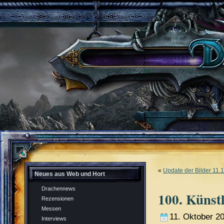
«
Update der Bilder 11
Neues aus Web und Hort
Drachennews
100. Künst
Rezensionen
Messen
11. Oktober 2
Interviews