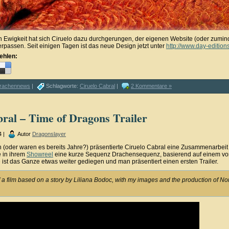
n Ewigkeit hat sich Ciruelo dazu durchgerungen, der eigenen Website (oder zuminde
erpassen. Seit einigen Tagen ist das neue Design jetzt unter
http://www.day-editio
ehlen:
rachennews
|
Schlagworte:
Ciruelo Cabral
|
2 Kommentare »
ral – Time of Dragons Trailer
4 |
Autor
Dragonslayer
 (oder waren es bereits Jahre?) präsentierte Ciruelo Cabral eine Zusammenarbeit m
 in ihrem
Showreel
eine kurze Sequenz Drachensequenz, basierend auf einem vo
 ist das Ganze etwas weiter gediegen und man präsentiert einen ersten Trailer.
of a film based on a story by Liliana Bodoc, with my images and the production of 