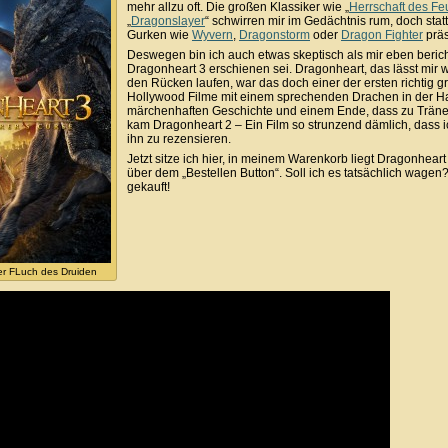
mehr allzu oft. Die großen Klassiker wie „
Herrschaft des Fe
„
Dragonslayer
“ schwirren mir im Gedächtnis rum, doch st
Gurken wie
Wyvern
,
Dragonstorm
oder
Dragon Fighter
präs
Deswegen bin ich auch etwas skeptisch als mir eben beric
Dragonheart 3 erschienen sei. Dragonheart, das lässt mir
den Rücken laufen, war das doch einer der ersten richtig g
Hollywood Filme mit einem sprechenden Drachen in der Hau
märchenhaften Geschichte und einem Ende, dass zu Träne
kam Dragonheart 2 – Ein Film so strunzend dämlich, dass 
ihn zu rezensieren.
Jetzt sitze ich hier, in meinem Warenkorb liegt Dragonheart
über dem „Bestellen Button“. Soll ich es tatsächlich wagen?
gekauft!
er FLuch des Druiden