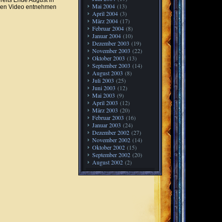
reits Ende August in
Mai 2004
(13)
enden Video entnehmen
April 2004
(3)
März 2004
(17)
Februar 2004
(8)
Januar 2004
(10)
Dezember 2003
(19)
November 2003
(22)
Oktober 2003
(13)
September 2003
(14)
August 2003
(8)
Juli 2003
(25)
Juni 2003
(12)
Mai 2003
(9)
April 2003
(12)
März 2003
(20)
Februar 2003
(16)
Januar 2003
(24)
Dezember 2002
(27)
November 2002
(14)
Oktober 2002
(15)
September 2002
(20)
August 2002
(2)