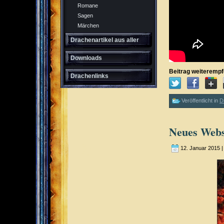
Romane
Sagen
Märchen
Drachenartikel aus aller
Welt
Downloads
Beitrag weiterempf
Drachenlinks
Veröffentlicht in
D
Neues Webs
12. Januar 2015 