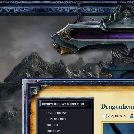
Dragonheart
Neues aus Web und Hort
Drachennews
2. April 2015 |
Rezensionen
Messen
Interviews