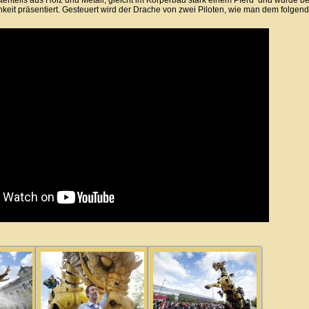
tenteils aus Holz und Metall, gleicht im Körperbau stark einem Pferd und wurde be
chkeit präsentiert. Gesteuert wird der Drache von zwei Piloten, wie man dem folg