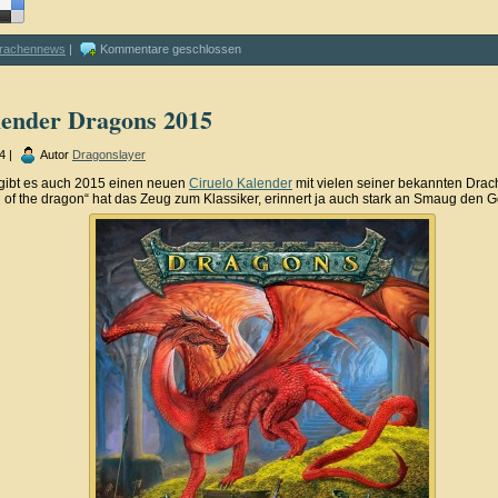
rachennews
|
Kommentare geschlossen
lender Dragons 2015
4 |
Autor
Dragonslayer
 gibt es auch 2015 einen neuen
Ciruelo Kalender
mit vielen seiner bekannten Drac
 of the dragon“ hat das Zeug zum Klassiker, erinnert ja auch stark an Smaug den 