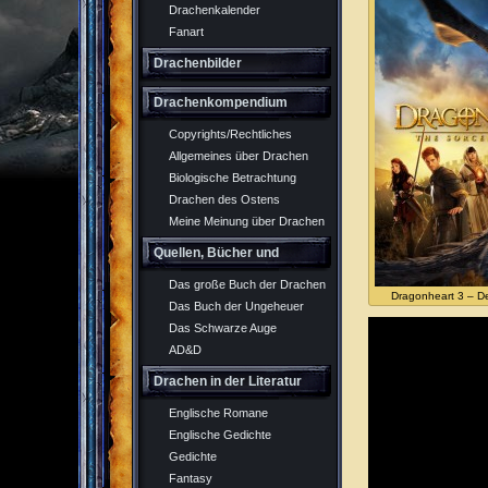
Drachenkalender
Fanart
Drachenbilder
Drachenkompendium
Copyrights/Rechtliches
Allgemeines über Drachen
Biologische Betrachtung
Drachen des Ostens
Meine Meinung über Drachen
Quellen, Bücher und
Das große Buch der Drachen
Rollenspiel
Dragonheart 3 – D
Das Buch der Ungeheuer
Das Schwarze Auge
AD&D
Drachen in der Literatur
Englische Romane
Englische Gedichte
Gedichte
Fantasy