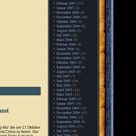
Februar 2007
(11)
Januar 2007
(2)
Dezember 2006
(4)
November 2006
(16)
Oktober 2006
(9)
September 2006
(9)
August 2006
(2)
Juli 2006
(12)
März 2006
(9)
Februar 2006
(4)
Januar 2006
(4)
Dezember 2005
(11)
November 2005
(3)
Oktober 2005
(9)
September 2005
(4)
August 2005
(8)
Juli 2005
(7)
Juni 2005
(10)
Mai 2005
(7)
April 2005
(16)
März 2005
(13)
Februar 2005
(6)
Januar 2005
(14)
mmt
Dezember 2004
(12)
November 2004
(11)
Oktober 2004
(12)
September 2004
(8)
August 2004
(27)
ng-Ma“ die am 17.Oktober
Juli 2004
(46)
nd China zu feiern. Der
Juni 2004
(19)