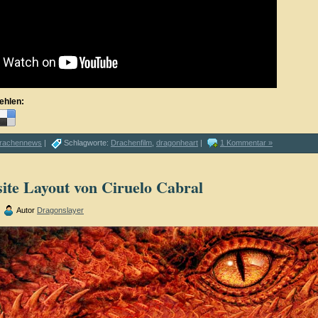
ehlen:
rachennews
|
Schlagworte:
Drachenfilm
,
dragonheart
|
1 Kommentar »
ite Layout von Ciruelo Cabral
|
Autor
Dragonslayer