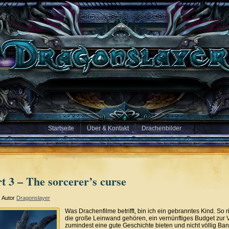
Startseite
Über & Kontakt
Drachenbilder
 3 – The sorcerer’s curse
Autor
Dragonslayer
Was Drachenfilme betrifft, bin ich ein gebranntes Kind. So ri
die große Leinwand gehören, ein vernünftiges Budget zur 
zumindest eine gute Geschichte bieten und nicht völlig Bana