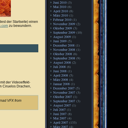
Juni 2010
(3)
Mai 2010
(6)
April 2010
(8)
März 2010
(1)
Februar 2010
(1)
st der Startseite) einen
November 2009
(2)
ns.com
zu bewundern.
Oktober 2009
(3)
September 2009
(10)
August 2009
(1)
Juni 2009
(5)
Dezember 2008
(1)
November 2008
(1)
Oktober 2008
(6)
September 2008
(9)
August 2008
(2)
Juli 2008
(6)
Juni 2008
(1)
April 2008
(5)
März 2008
(4)
it der Videoeffekt-
Januar 2008
(1)
n Ciruelos Drachen,
Dezember 2007
(5)
November 2007
(3)
Oktober 2007
(1)
September 2007
(3)
Nomad VFX from
August 2007
(1)
Juli 2007
(1)
Juni 2007
(8)
Mai 2007
(4)
April 2007
(133)
März 2007
(4)