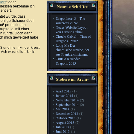
uers
“ oder
Neueste Schriften
attdessen bekomme ich
entiert.
htet wurde, dass
Dragonheart 3 – The
 wohlige Schauer über
sorcerer’s curse
roß produzierten
Neues Website Layout
ptrolle, mit einer
von Ciruelo Cabral
n rührte. Doch dann
Ciruelo Cabral – Time of
ich mich geweigert habe
Dragons Trailer
Long-Ma Der
 3 und mein Finger kreist
chinesische Drache, der
 Ach was solls – klick-
aus Frankreich stammt
Ciruelo Kalender
Dragons 2015
Stöbere im Archiv
April 2015
(1)
Januar 2015
(1)
November 2014
(2)
September 2014
(2)
Mai 2014
(1)
Dezember 2013
(1)
Oktober 2013
(1)
August 2013
(2)
Juli 2013
(1)
Juni 2013
(1)