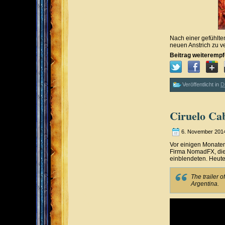
Nach einer gefühlte
neuen Anstrich zu v
Beitrag weiterempf
Veröffentlicht in
D
Ciruelo Cab
6. November 201
Vor einigen Monaten
Firma NomadFX, die
einblendeten. Heute
The trailer 
Argentina.