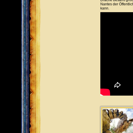
Drache besteht größ
Nantes der Öffentli
kann.