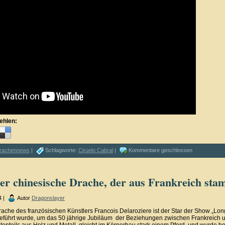
ehlen:
rachennews
|
Schlagworte:
Ciruelo Cabral
|
Kommentare geschlossen
r chinesische Drache, der aus Frankreich sta
4 |
Autor
Dragonslayer
che des französischen Künstlers Francois Delaroziere ist der Star der Show „Lo
geführt wurde, um das 50 jährige Jubiläum der Beziehungen zwischen Frankreich u