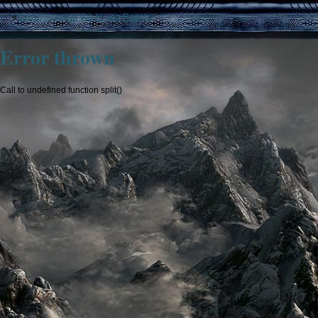
«
Drachenskelett von H. von Raden
Error thrown
Call to undefined function split()